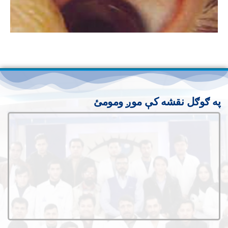
په ګوګل نقشه کې موږ ومومئ