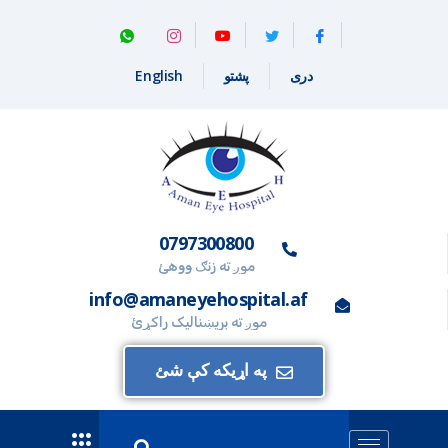
دری
پشتو
English
0797300800
موږ ته زنګ ووهئ
info@amaneyehospital.af
موږ ته بریښنالیک راکړئ
په اړیکه کې شئ