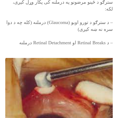
سترګو د ځینو مرضونو په درملنه کی پکار وړل کیږی،
لکه:
– د سترګو د تورو اوبو (Glaucoma) درملنه (کله چه د دوا
سره نه ښه کیږی)
– د Retinal Breaks او Retinal Detachment درملنه