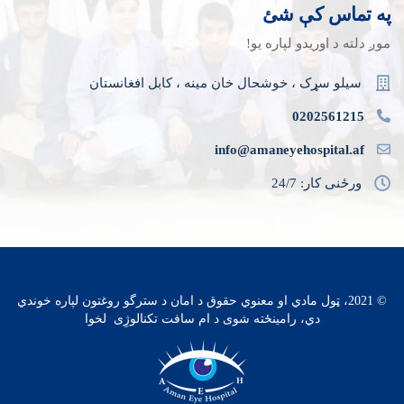
په تماس کې شئ
موږ دلته د اوریدو لپاره یو!
سیلو سړک ، خوشحال خان مینه ، کابل افغانستان
0202561215
info@amaneyehospital.af
ورځنی کار: 24/7
© 2021، ټول مادي او معنوي حقوق د امان د سترگو روغتون لپاره خوندي‌
دي، رامینځته شوی د
ام سافت تکنالوژِی
لخوا