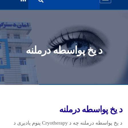
د یخ پواسطه درملنه
د یخ پواسطه درملنه
د یخ پواسطه درملنه چه د Cryotherapy پنوم یادیږی د