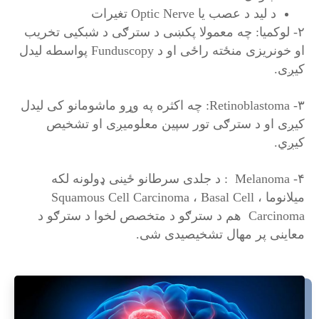
د لید د عصب یا Optic Nerve تغیرات
۲- لوکمیا: چه معمولا پکښی د سترګی د شبکیی تخریب
او خونریزی منځته راځی او د Funduscopy پواسطه لیدل
کیږی.
۳- Retinoblastoma: چه اکثره په وړو ماشومانو کی لیدل
کیږی او د سترګی تور سپین معلومیږی او تشخیص
کیږي.
۴- Melanoma : د جلدی سرطانو ځینی ډولونه لکه
میلانوما ، Squamous Cell Carcinoma ، Basal Cell
Carcinoma هم د سترګو د متخصص لخوا د سترګو د
معاینی پر مهال تشخیصیدی شی.