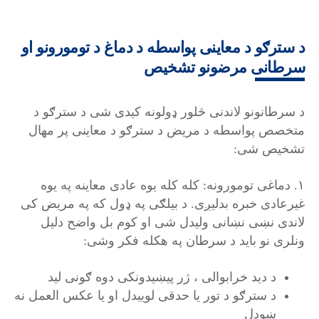
د سترګو د معاینی پواسطه د دماغ د تومورونو او
سرطانی مرضونو تشخیص
د سرطانونو لاندنی څلور ډولونه کیدی شی د سترګو د
متخصص پواسطه د مریض د سترګو د معاینی پر مهال
تشخیص شی:
۱. دماغی تومورونه: کله کله یوه عادی معاینه په یوه
غیرعادی خبره بدلیږی. د بیلګی په ډول که په مریض کی
لاندی نښی نښانی ولیدل شی او کوم بل واضح دلیل
ونلری نو باید د سرطان په هکله فکر وشی:
د دید خرابوالی ، ژر پیښیدونکی دوه ګونی لید
د سترګو د تور یا حدقی لوییدل او یا عکس العمل نه
ښودل