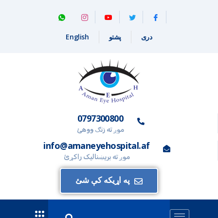
دری
پشتو
English
0797300800
موږ ته زنګ ووهئ
info@amaneyehospital.af
موږ ته بریښنالیک راکړئ
په اړیکه کې شئ