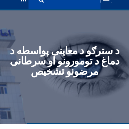
د سترګو د معاینی پواسطه د
دماغ د تومورونو او سرطانی
مرضونو تشخیص