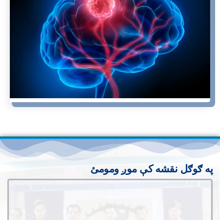
په ګوګل نقشه کې موږ ومومئ