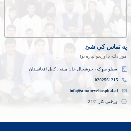
په تماس کې شئ
موږ دلته د اوریدو لپاره یو!
سیلو سړک ، خوشحال خان مینه ، کابل افغانستان
0202561215
info@amaneyehospital.af
ورځنی کار: 24/7